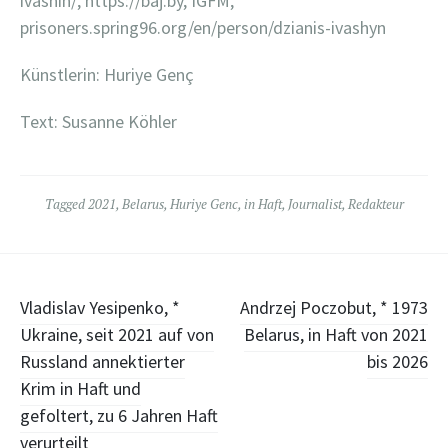
ivashin/, https://baj.by, IGFM,
prisoners.spring96.org/en/person/dzianis-ivashyn
Künstlerin: Huriye Genç
Text: Susanne Köhler
Tagged
2021
,
Belarus
,
Huriye Genc
,
in Haft
,
Journalist
,
Redakteur
Post
Vladislav Yesipenko, *
Andrzej Poczobut, * 1973
Ukraine, seit 2021 auf von
Belarus, in Haft von 2021
navigation
Russland annektierter
bis 2026
Krim in Haft und
gefoltert, zu 6 Jahren Haft
verurteilt