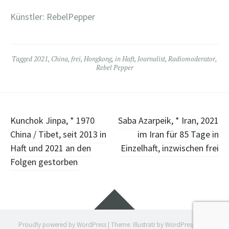
Künstler: RebelPepper
Tagged
2021
,
China
,
frei
,
Hongkong
,
in Haft
,
Journalist
,
Radiomoderator
,
Rebel Pepper
Post
Kunchok Jinpa, * 1970
Saba Azarpeik, * Iran, 2021
China / Tibet, seit 2013 in
im Iran für 85 Tage in
navigation
Haft und 2021 an den
Einzelhaft, inzwischen frei
Folgen gestorben
Widgets
Proudly powered by WordPress
|
Theme: Illustratr by
WordPress.com
.