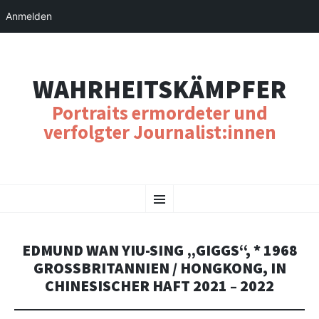
Anmelden
WAHRHEITSKÄMPFER
Portraits ermordeter und
verfolgter Journalist:innen
SKIP
Menu
TO
CONTENT
EDMUND WAN YIU-SING „GIGGS“, * 1968
GROSSBRITANNIEN / HONGKONG, IN C
HINESISCHER HAFT 2021 – 2022