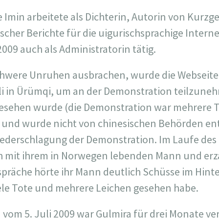
e Imin arbeitete als Dichterin, Autorin von Kurz
ischer Berichte für die uigurischsprachige Intern
2009 auch als Administratorin tätig.
schwere Unruhen ausbrachen, wurde die Webseite
li in Ürümqi, um an der Demonstration teilzuneh
gesehen wurde (die Demonstration war mehrere T
und wurde nicht von chinesischen Behörden ent
Niederschlagung der Demonstration. Im Laufe des 
h mit ihrem in Norwegen lebenden Mann und erzä
präche hörte ihr Mann deutlich Schüsse im Hint
viele Tote und mehrere Leichen gesehen habe.
 vom 5. Juli 2009 war Gulmira für drei Monate v