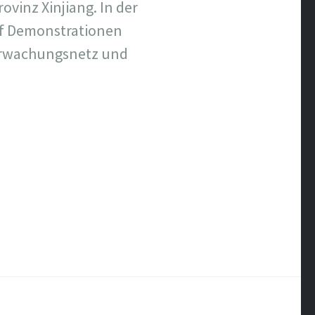
vinz Xinjiang. In der
uf Demonstrationen
berwachungsnetz und