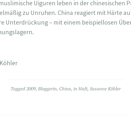
uslimische Uiguren leben in der chinesischen Pro
elmäßig zu Unruhen. China reagiert mit Härte a
hre Unterdrückung – mit einem beispiellosen Ü
hungslagern.
 Köhler
Tagged
2009
,
Bloggerin
,
China
,
in Haft
,
Susanne Köhler