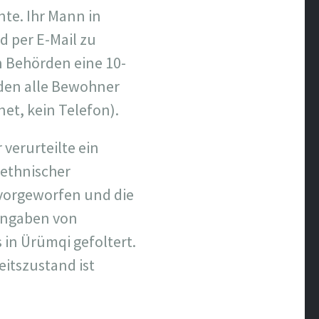
nte. Ihr Mann in
 per E-Mail zu
n Behörden eine 10-
en alle Bewohner
et, kein Telefon).
verurteilte ein
 ethnischer
 vorgeworfen und die
 Angaben von
 in Ürümqi gefoltert.
itszustand ist