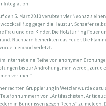
r Integration.
auf den 5. März 2010 verübten vier Neonazis eine
wcocktail flog gegen die Haustür. Schaefer selbs
ne Frau und drei Kinder. Die Holztür fing Feuer u
Brand. Nachbarn bemerkten das Feuer. Die Flam
wurde niemand verletzt.
s im Internet eine Reihe von anonymen Drohunge
pfungen bis zur Androhung, man werde „zurück
men verüben“.
ner rechten Gruppierung in Wetzlar wurde dazu
d Telefonnummern von „Antifaschisten, Antideut
edern in Bündnissen gegen Rechts“ zu melden. D