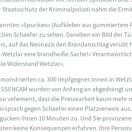
r Staatsschutz der Kriminalpolizei nahm die Ermi
annten »Spuckies« (Aufkleber aus gummiertem Pa
chim Schaefer zu sehen. Daneben ein Bild der T
s, auf das Neonazis den Brandanschlag verübt h
in Wetzlar eine brandheiße Sache!« Verantwortlic
le Widerstand Wetzlar«.
onstrierten ca. 300 Impfgegner:innen in Wetzl
SSENCAM wurden von Anfang an abgedrängt und 
o vehement, dass die Pressearbeit kaum mehr mö
ei sprach gegen Schaefer einen Platzverweis aus.
 gucken Ihnen 10 Minuten zu. Und Sie provozieren
sten keine Konsequenzen erfahren. Ihre Person