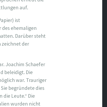
ttlungen auf.
pier) ist
ür des ehemaligen
atten. Darüber steht
h zeichnet der
ar. Joachim Schaefer
beleidigt. Die
glich war. Trauriger
 Sie begründete dies
 die Leute.“ Die
alien wurden nicht