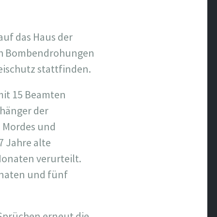
auf das Haus der
nach Bombendrohungen
eischutz stattfinden.
mit 15 Beamten
nhänger der
n Mordes und
7 Jahre alte
onaten verurteilt.
onaten und fünf
Sprüchen erneut die