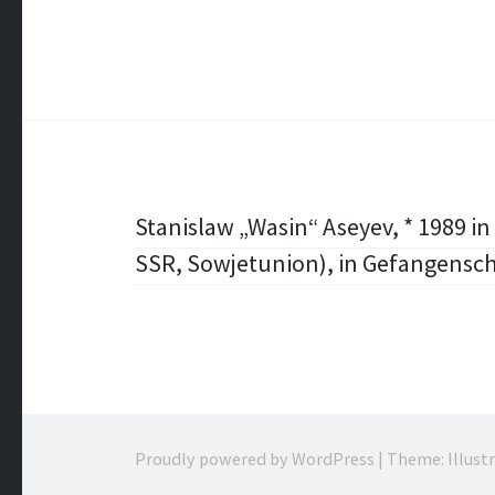
Post
Stanislaw „Wasin“ Aseyev, * 1989 i
SSR, Sowjetunion), in Gefangensch
navigation
Proudly powered by WordPress
|
Theme: Illust