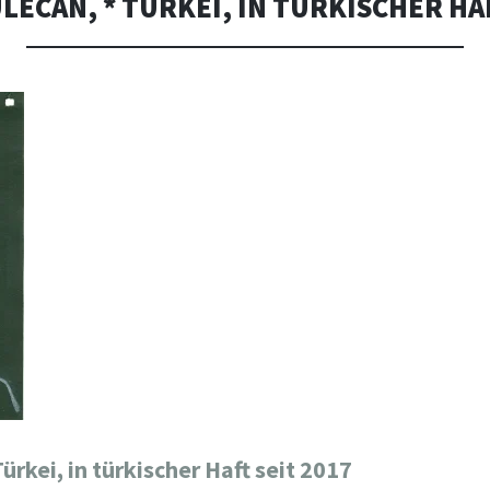
ECAN, * TÜRKEI, IN TÜRKISCHER HAF
rkei, in türkischer Haft seit 2017