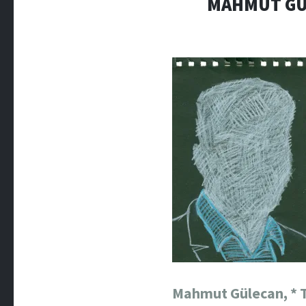
MAHMUT GÜL
Mahmut Gülecan, * Tü