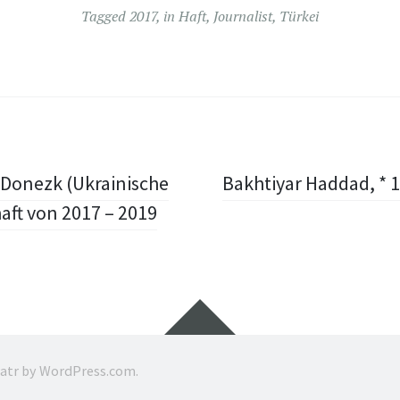
Tagged
2017
,
in Haft
,
Journalist
,
Türkei
n Donezk (Ukrainische
Bakhtiyar Haddad, * 1
aft von 2017 – 2019
Widgets
ratr by
WordPress.com
.