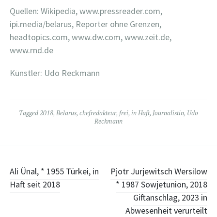
Quellen: Wikipedia, www.pressreader.com,
ipi.media/belarus, Reporter ohne Grenzen,
headtopics.com, www.dw.com, www.zeit.de,
www.rnd.de
Künstler: Udo Reckmann
Tagged
2018
,
Belarus
,
chefredakteur
,
frei
,
in Haft
,
Journalistin
,
Udo
Reckmann
Post
Ali Ünal, * 1955 Türkei, in
Pjotr Jurjewitsch Wersilow
Haft seit 2018
* 1987 Sowjetunion, 2018
navigation
Giftanschlag, 2023 in
Abwesenheit verurteilt