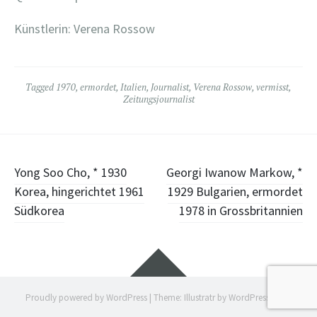
Künstlerin: Verena Rossow
Tagged
1970
,
ermordet
,
Italien
,
Journalist
,
Verena Rossow
,
vermisst
,
Zeitungsjournalist
Post
Yong Soo Cho, * 1930
Georgi Iwanow Markow, *
Korea, hingerichtet 1961
1929 Bulgarien, ermordet
navigation
Südkorea
1978 in Grossbritannien
Widgets
Proudly powered by WordPress
|
Theme: Illustratr by
WordPress.com
.