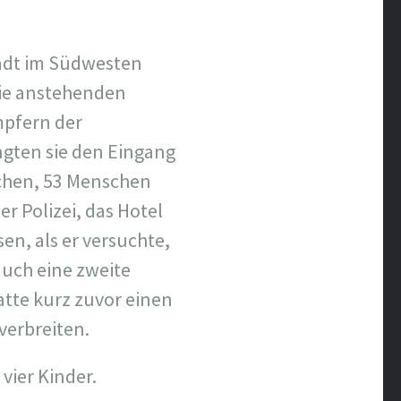
stadt im Südwesten
Die anstehenden
mpfern der
ngten sie den Eingang
schen, 53 Menschen
r Polizei, das Hotel
n, als er versuchte,
auch eine zweite
atte kurz zuvor einen
verbreiten.
vier Kinder.