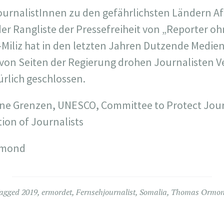
ournalistInnen zu den gefährlichsten Ländern Af
der Rangliste der Pressefreiheit von „Reporter o
-Miliz hat in den letzten Jahren Dutzende Medie
von Seiten der Regierung drohen Journalisten V
rlich geschlossen.
ne Grenzen, UNESCO, Committee to Protect Jour
ion of Journalists
rmond
agged
2019
,
ermordet
,
Fernsehjournalist
,
Somalia
,
Thomas Ormo