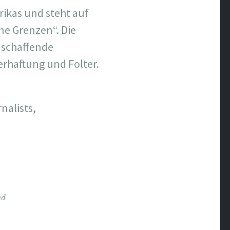
rikas und steht auf
hne Grenzen“. Die
nschaffende
erhaftung und Folter.
nalists,
nd