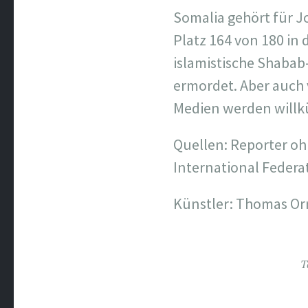
Somalia gehört für J
Platz 164 von 180 in 
islamistische Shabab
ermordet. Aber auch 
Medien werden willkü
Quellen: Reporter oh
International Federat
Künstler: Thomas O
T