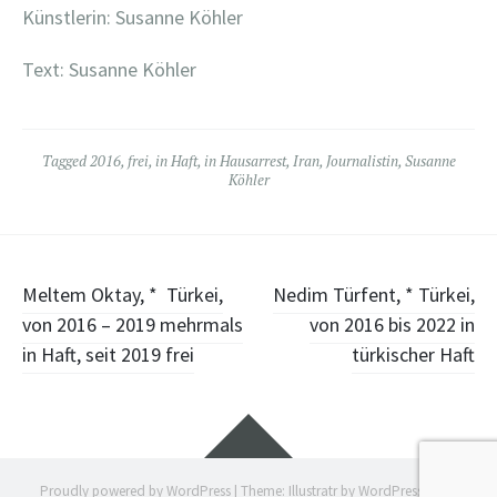
Künstlerin: Susanne Köhler
Text: Susanne Köhler
Tagged
2016
,
frei
,
in Haft
,
in Hausarrest
,
Iran
,
Journalistin
,
Susanne
Köhler
Post
Meltem Oktay, * Türkei,
Nedim Türfent, * Türkei,
von 2016 – 2019 mehrmals
von 2016 bis 2022 in
navigation
in Haft, seit 2019 frei
türkischer Haft
Widgets
Proudly powered by WordPress
|
Theme: Illustratr by
WordPress.com
.