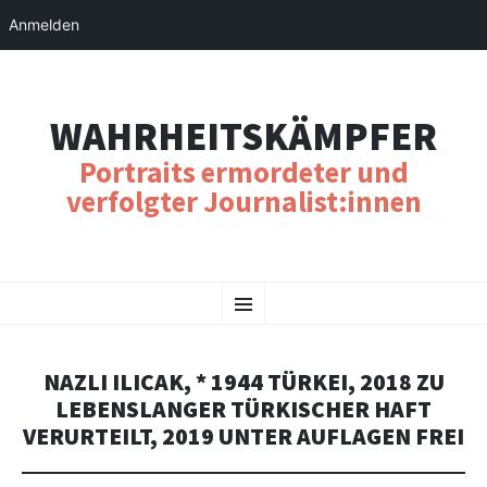
Anmelden
WAHRHEITSKÄMPFER
Portraits ermordeter und
verfolgter Journalist:innen
SKIP
Menu
TO
CONTENT
NAZLI ILICAK, * 1944 TÜRKEI, 2018 ZU
LEBENSLANGER TÜRKISCHER HAFT
VERURTEILT, 2019 UNTER AUFLAGEN FREI