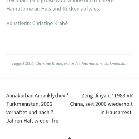
Leichnam eine große Kopfwunde und mehrere
Hämatome an Hals und Rücken aufwies.
Künstlerin: Christine Krahé
Tagged
2006
,
Christine Krahe
,
ermordet
,
Journalistin
,
Turkmenistan
Post
Annakurban Amanklychev *
Zeng Jinyan, *1983 VR
Turkmenistan, 2006
China, seit 2006 wiederholt
navigation
verhaftet und nach 7
in Hausarrest
Jahren Haft wieder frei