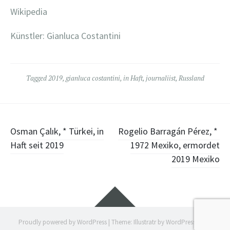
Wikipedia
Künstler: Gianluca Costantini
Tagged
2019
,
gianluca costantini
,
in Haft
,
journaliist
,
Russland
Post
Osman Çalık, * Türkei, in
Rogelio Barragán Pérez, *
Haft seit 2019
1972 Mexiko, ermordet
navigation
2019 Mexiko
Widgets
Proudly powered by WordPress
|
Theme: Illustratr by
WordPress.com
.