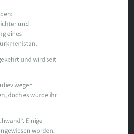
nden:
Richter und
ng eines
turkmenistan.
ekehrt und wird seit
kuliev wegen
en, doch es wurde ihr
schwand“. Einige
eingewiesen worden.