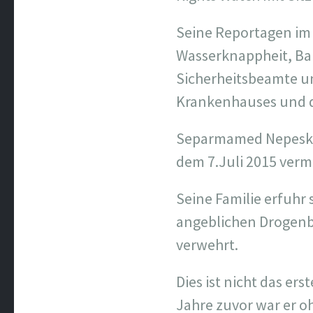
Seine Reportagen im
Wasserknappheit, Bau
Sicherheitsbeamte un
Krankenhauses und d
Separmamed Nepeskuli
dem 7.Juli 2015 vermi
Seine Familie erfuhr
angeblichen Drogenbes
verwehrt.
Dies ist nicht das er
Jahre zuvor war er o