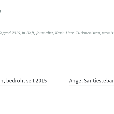
r
Tagged
2015
,
in Haft
,
Journalist
,
Karin Herr
,
Turkmenistan
,
vermis
n, bedroht seit 2015
Angel Santiesteban