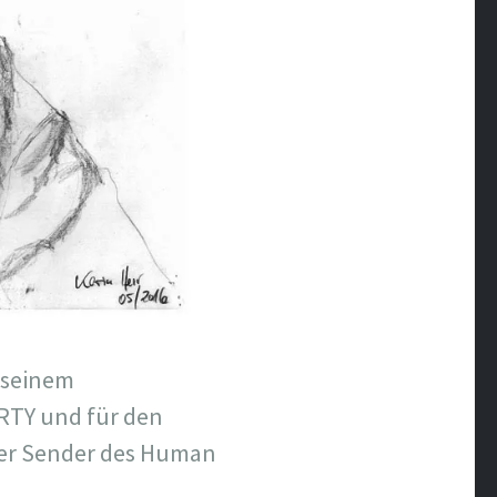
u seinem
RTY und für den
ger Sender des Human