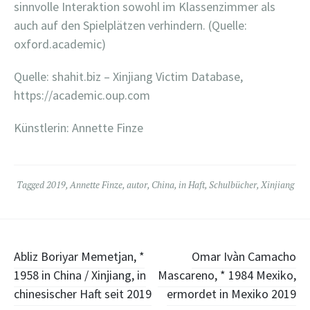
sinnvolle Interaktion sowohl im Klassenzimmer als
auch auf den Spielplätzen verhindern. (Quelle:
oxford.academic)
Quelle: shahit.biz – Xinjiang Victim Database,
https://academic.oup.com
Künstlerin: Annette Finze
Tagged
2019
,
Annette Finze
,
autor
,
China
,
in Haft
,
Schulbücher
,
Xinjiang
Post
Abliz Boriyar Memetjan, *
Omar Ivàn Camacho
1958 in China / Xinjiang, in
Mascareno, * 1984 Mexiko,
navigation
chinesischer Haft seit 2019
ermordet in Mexiko 2019