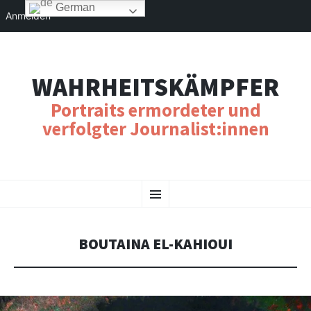
German
Anmelden
WAHRHEITSKÄMPFER
Portraits ermordeter und
verfolgter Journalist:innen
SKIP
Menu
TO
CONTENT
BOUTAINA EL-KAHIOUI