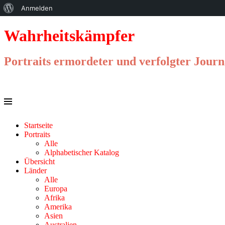
Über
Anmelden
WordPress
Wahrheitskämpfer
Portraits ermordeter und verfolgter Journ
Menu
Skip
Startseite
to
Portraits
content
Alle
Alphabetischer Katalog
Übersicht
Länder
Alle
Europa
Afrika
Amerika
Asien
Australien