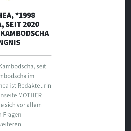
EA, *1998
 SEIT 2020
N KAMBODSCHA
ÄNGNIS
Kambodscha, seit
ambodscha im
ea ist Redakteurin
tenseite MOTHER
 sich vor allem
n Fragen
weiteren