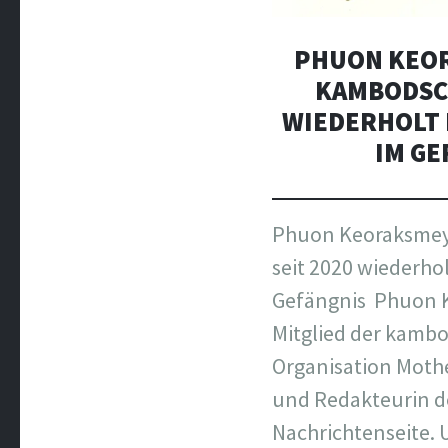
PHUON KEOR
KAMBODSCH
WIEDERHOLT 
IM GE
Phuon Keoraksmey
seit 2020 wiederho
Gefängnis Phuon K
Mitglied der kamb
Organisation Moth
und Redakteurin d
Nachrichtenseite.