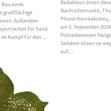
Redakteur:innen dies
n Bau eines
Nachrichtenseite, Th
 großflächige
Phuon Keoreaksmey, 
umen. Außerdem
am 3. September 2020
Exportverbot für Sand
Polizeibeamten fest
eg im Kampf für den…
Seitdem sitzen sie we
auf…