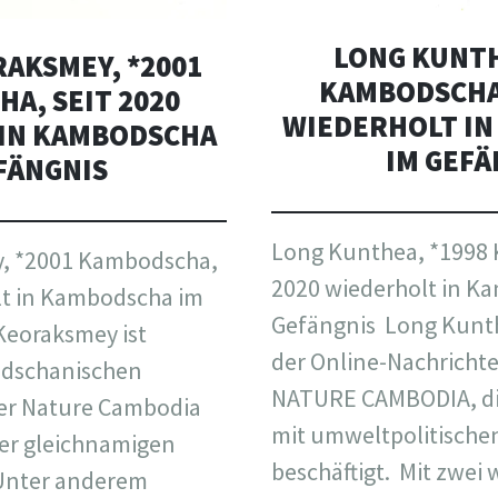
LONG KUNTH
AKSMEY, *2001
KAMBODSCHA,
A, SEIT 2020
WIEDERHOLT I
IN KAMBODSCHA
IM GEF
FÄNGNIS
Long Kunthea, *1998 
, *2001 Kambodscha,
2020 wiederholt in K
lt in Kambodscha im
Gefängnis Long Kunth
eoraksmey ist
der Online-Nachrich
odschanischen
NATURE CAMBODIA, die
er Nature Cambodia
mit umweltpolitische
er gleichnamigen
beschäftigt. Mit zwei 
 Unter anderem