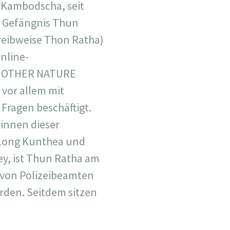
 Kambodscha, seit
m Gefängnis Thun
reibweise Thon Ratha)
Online-
 MOTHER NATURE
 vor allem mit
Fragen beschäftigt.
innen dieser
 Long Kunthea und
, ist Thun Ratha am
 von Polizeibeamten
den. Seitdem sitzen