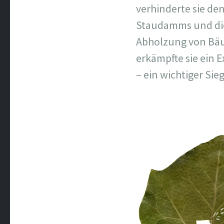
verhinderte sie de
Staudamms und die
Abholzung von Bä
erkämpfte sie ein 
– ein wichtiger Si