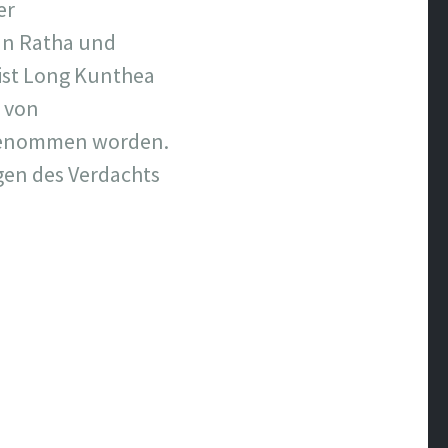
er
un Ratha und
ist Long Kunthea
 von
genommen worden.
gen des Verdachts