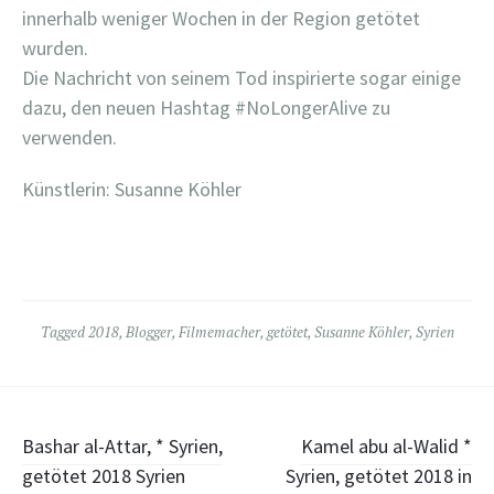
innerhalb weniger Wochen in der Region getötet
wurden.
Die Nachricht von seinem Tod inspirierte sogar einige
dazu, den neuen Hashtag #NoLongerAlive zu
verwenden.
Künstlerin: Susanne Köhler
Tagged
2018
,
Blogger
,
Filmemacher
,
getötet
,
Susanne Köhler
,
Syrien
Post
Bashar al-Attar, * Syrien,
Kamel abu al-Walid *
getötet 2018 Syrien
Syrien, getötet 2018 in
navigation