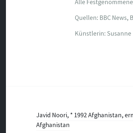
Alle Festgenommenen
Quellen: BBC News, B
Künstlerin: Susanne
Post
Javid Noori, * 1992 Afghanistan, e
Afghanistan
navigation