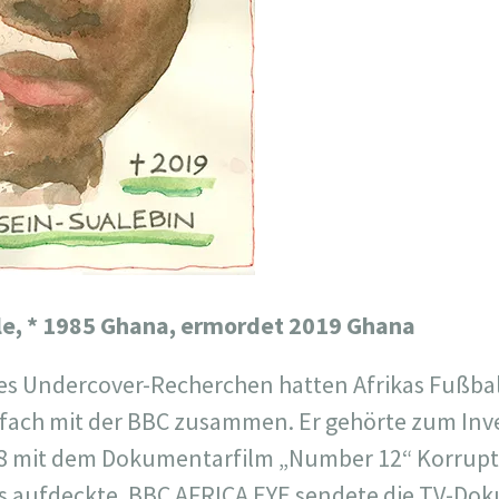
le,
* 1985 Ghana, ermordet 2019 Ghana
s Undercover-Recherchen hatten Afrikas Fußball
fach mit der BBC zusammen. Er gehörte zum Inve
18 mit dem Dokumentarfilm „Number 12“ Korrupti
s aufdeckte. BBC AFRICA EYE sendete die TV-Do