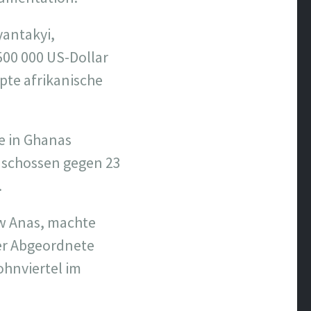
yantakyi,
500 000 US-Dollar
pte afrikanische
e in Ghanas
 schossen gegen 23
.
aw Anas, machte
Der Abgeordnete
hnviertel im