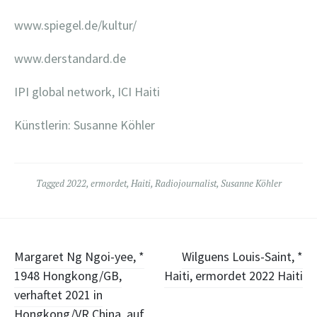
www.spiegel.de/kultur/
www.derstandard.de
IPI global network, ICI Haiti
Künstlerin: Susanne Köhler
Tagged
2022
,
ermordet
,
Haiti
,
Radiojournalist
,
Susanne Köhler
Post
Margaret Ng Ngoi-yee, *
Wilguens Louis-Saint, *
1948 Hongkong/GB,
Haiti, ermordet 2022 Haiti
navigation
verhaftet 2021 in
Hongkong/VR China, auf