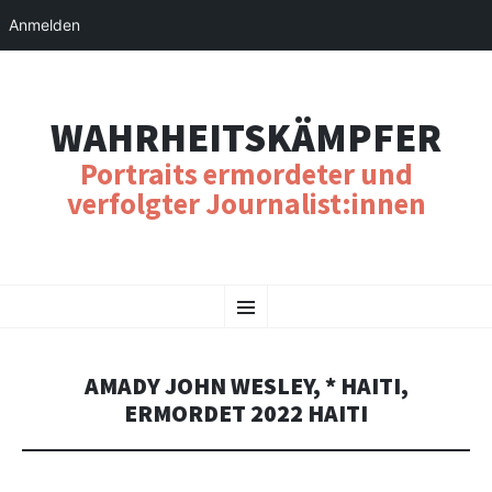
Anmelden
WAHRHEITSKÄMPFER
Portraits ermordeter und
verfolgter Journalist:innen
SKIP
Menu
TO
CONTENT
AMADY JOHN WESLEY, * HAITI,
ERMORDET 2022 HAITI