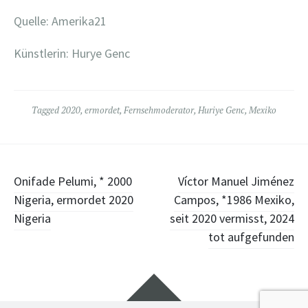
Quelle: Amerika21
Künstlerin: Hurye Genc
Tagged
2020
,
ermordet
,
Fernsehmoderator
,
Huriye Genc
,
Mexiko
Post
Onifade Pelumi, * 2000
Víctor Manuel Jiménez
Nigeria, ermordet 2020
Campos, *1986 Mexiko,
navigation
Nigeria
seit 2020 vermisst, 2024
tot aufgefunden
Widgets