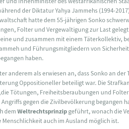
hef und Innenminister des westafrikanischen Sta
während der Diktatur Yahya Jammehs (1994-2017)
altschaft hatte dem 55-jährigen Sonko schwer
ngen, Folter und Vergewaltigung zur Last gelegt. 
lleine und zusammen mit einem Täterkollektiv, 
Jammeh und Führungsmitgliedern von Sicherheit
begangen haben.
nter anderem als erwiesen an, dass Sonko an der
terung Oppositioneller beteiligt war. Die Stra
 „die Tötungen, Freiheitsberaubungen und Folt
Angriffs gegen die Zivilbevölkerung begangen hat
ch dem
Weltrechtsprinzip
geführt, wonach die V
 Menschlichkeit auch im Ausland möglich ist.