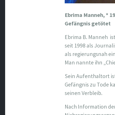
Ebrima Manneh,
* 1
Gefängnis getötet
Ebrima B. Manneh
is
seit 1998 als Journa
als regierungsnah ein
Man nannte ihn „Chi
Sein Aufenthaltort ist
Gefängnis zu Tode kam
seinen Verbleib.
Nach Information der