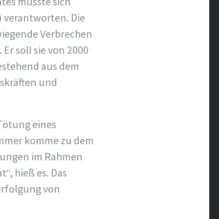
ates musste sich
 verantworten. Die
wiegende Verbrechen
Er soll sie von 2000
bestehend aus dem
skräften und
 Tötung eines
fkammer komme zu dem
erungen im Rahmen
“, hieß es. Das
erfolgung von