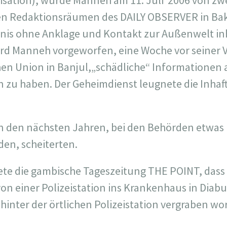
sation), wurde Manneh am 11. Juli
2006 von zw
 den Redaktionsräumen des DAILY OBSERVER in 
nis ohne Anklage und Kontakt zur Außenwelt inh
rd Manneh vorgeworfen, eine Woche vor seiner 
chen Union in Banjul,„schädliche“ Informationen
 zu haben. Der Geheimdienst leugnete die Inhaf
in den nächsten Jahren, bei den Behörden etwa
den, scheiterten.
ete die gambische Tageszeitung THE POINT, das
 von einer Polizeistation ins Krankenhaus in Dia
l hinter der örtlichen Polizeistation vergraben wo