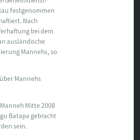
ei Geheimdienst-
Bakau festgenommen
aftiert. Nach
Verhaftung bei dem
 an ausländische
tierung Mannehs, so
s über Mannehs
s Manneh Mitte 2008
bugu Batapa gebracht
rden sein.