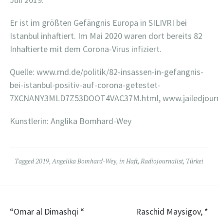
Er ist im größten Gefängnis Europa in SILIVRI bei
Istanbul inhaftiert. Im Mai 2020 waren dort bereits 82
Inhaftierte mit dem Corona-Virus infiziert.
Quelle: www.rnd.de/politik/82-insassen-in-gefangnis-
bei-istanbul-positiv-auf-corona-getestet-
7XCNANY3MLD7Z53DOOT4VAC37M.html, www.jailedjour
Künstlerin: Anglika Bomhard-Wey
Tagged
2019
,
Angelika Bomhard-Wey
,
in Haft
,
Radiojournalist
,
Türkei
Post
“Omar al Dimashqi “
Raschid Maysigov, *