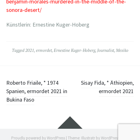
benjamin-morales-murdered-in-the-middle-of-the-
sonora-desert/
Künstlerin: Ernestine Kuger-Hoberg
Tagged
2021
,
ermordet
,
Ernestine Kuger-Hoberg
,
Journalist
,
Mexiko
Post
Roberto Friaile, * 1974
Sisay Fida, * Äthiopien,
Spanien, ermordet 2021 in
ermordet 2021
navigation
Bukina Faso
Widgets
Proudly powered by WordPress
|
Theme: Illustratr by
WordPress.com
.