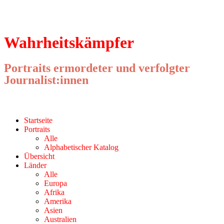
Wahrheitskämpfer
Portraits ermordeter und verfolgter
Journalist:innen
Menu
Skip
Startseite
to
Portraits
content
Alle
Alphabetischer Katalog
Übersicht
Länder
Alle
Europa
Afrika
Amerika
Asien
Australien