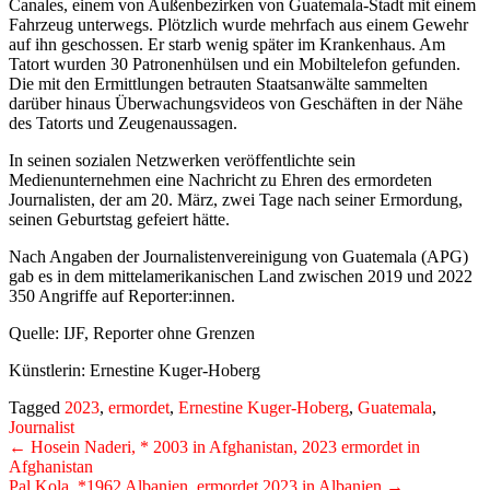
Canales, einem von Außenbezirken von Guatemala-Stadt mit einem
Fahrzeug unterwegs. Plötzlich wurde mehrfach aus einem Gewehr
auf ihn geschossen. Er starb wenig später im Krankenhaus. Am
Tatort wurden 30 Patronenhülsen und ein Mobiltelefon gefunden.
Die mit den Ermittlungen betrauten Staatsanwälte sammelten
darüber hinaus Überwachungsvideos von Geschäften in der Nähe
des Tatorts und Zeugenaussagen.
In seinen sozialen Netzwerken veröffentlichte sein
Medienunternehmen eine Nachricht zu Ehren des ermordeten
Journalisten, der am 20. März, zwei Tage nach seiner Ermordung,
seinen Geburtstag gefeiert hätte.
Nach Angaben der Journalistenvereinigung von Guatemala (APG)
gab es in dem mittelamerikanischen Land zwischen 2019 und 2022
350 Angriffe auf Reporter:innen.
Quelle:
IJF, Reporter ohne Grenzen
Künstlerin: Ernestine Kuger-Hoberg
Tagged
2023
,
ermordet
,
Ernestine Kuger-Hoberg
,
Guatemala
,
Journalist
Post
←
Hosein Naderi, * 2003 in Afghanistan, 2023 ermordet in
Afghanistan
navigation
Pal Kola, *1962 Albanien, ermordet 2023 in Albanien
→