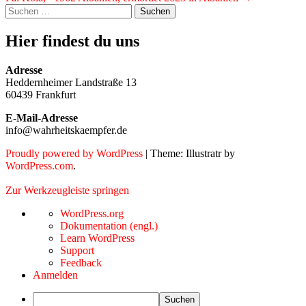
Widgets
Suchen
nach:
Hier findest du uns
Adresse
Heddernheimer Landstraße 13
60439 Frankfurt
E-Mail-Adresse
info@wahrheitskaempfer.de
Proudly powered by WordPress
|
Theme: Illustratr by
WordPress.com
.
Zur Werkzeugleiste springen
Über
WordPress.org
WordPress
Dokumentation (engl.)
Learn WordPress
Support
Feedback
Anmelden
Suchen