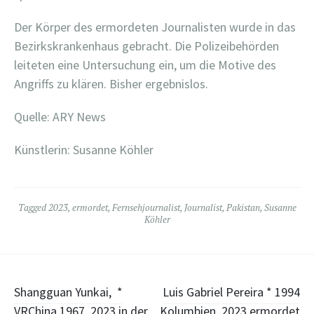
Der Körper des ermordeten Journalisten wurde in das
Bezirkskrankenhaus gebracht. Die Polizeibehörden
leiteten eine Untersuchung ein, um die Motive des
Angriffs zu klären. Bisher ergebnislos.
Quelle: ARY News
Künstlerin: Susanne Köhler
Tagged
2023
,
ermordet
,
Fernsehjournalist
,
Journalist
,
Pakistan
,
Susanne
Köhler
Post
Shangguan Yunkai, *
Luis Gabriel Pereira * 1994
VRChina 1967, 2023 in der
Kolumbien, 2023 ermordet