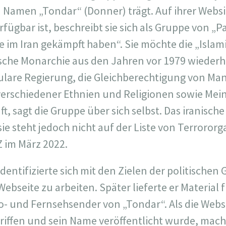
n Namen „Tondar“ (Donner) trägt. Auf ihrer Websi
rfügbar ist, beschreibt sie sich als Gruppe von „P
e im Iran gekämpft haben“. Sie möchte die „Islam
ische Monarchie aus den Jahren vor 1979 wieder
äkulare Regierung, die Gleichberechtigung von Ma
erschiedener Ethnien und Religionen sowie Mein
ft, sagt die Gruppe über sich selbst. Das iranisch
sie steht jedoch nicht auf der Liste von Terroror
Z im März 2022.
entifizierte sich mit den Zielen der politische
Webseite zu arbeiten. Später lieferte er Material 
o- und Fernsehsender von „Tondar“. Als die Webs
riffen und sein Name veröffentlicht wurde, mac