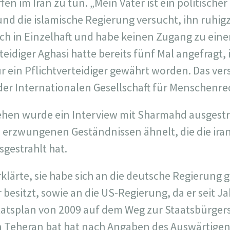
en im Iran zu tun. „Mein Vater ist ein politischer
nd die islamische Regierung versucht, ihn ruhigz
sich in Einzelhaft und habe keinen Zugang zu e
eidiger Aghasi hatte bereits fünf Mal angefragt, 
 ein Pflichtverteidiger gewährt worden. Das ver
 der Internationalen Gesellschaft für Menschenre
ehen wurde ein Interview mit Sharmahd ausgestra
erzwungenen Geständnissen ähnelt, die die iran
sgestrahlt hat.
klärte, sie habe sich an die deutsche Regierung
 besitzt, sowie an die US-Regierung, da er seit J
tsplan von 2009 auf dem Weg zur Staatsbürgersc
n Teheran bat hat nach Angaben des Auswärtigen 