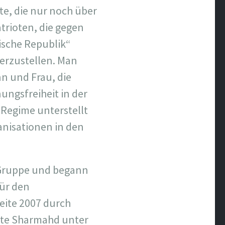
te, die nur noch über
atrioten, die gegen
ische Republik“
herzustellen. Man
nn und Frau, die
ungsfreiheit in der
e Regime unterstellt
ganisationen in den
n Gruppe und begann
für den
eite 2007 durch
hte Sharmahd unter