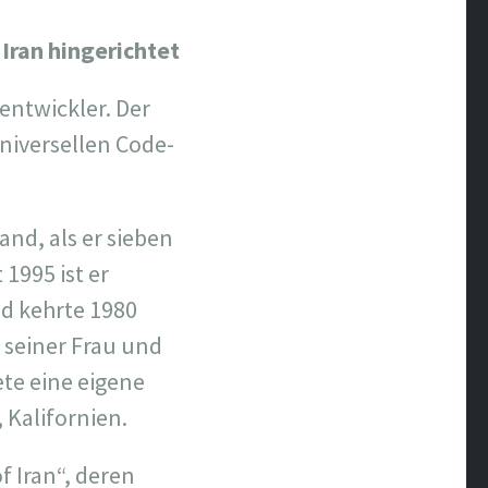
Iran hingerichtet
entwickler. Der
universellen Code-
nd, als er sieben
 1995 ist er
nd kehrte 1980
t seiner Frau und
te eine eigene
 Kalifornien.
f Iran“, deren