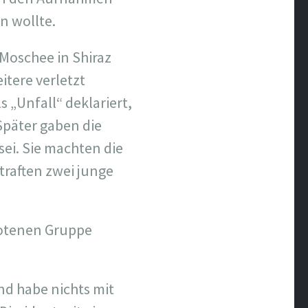
n wollte.
 Moschee in Shiraz
tere verletzt
 „Unfall“ deklariert,
Später gaben die
sei. Sie machten die
raften zwei junge
botenen Gruppe
d habe nichts mit