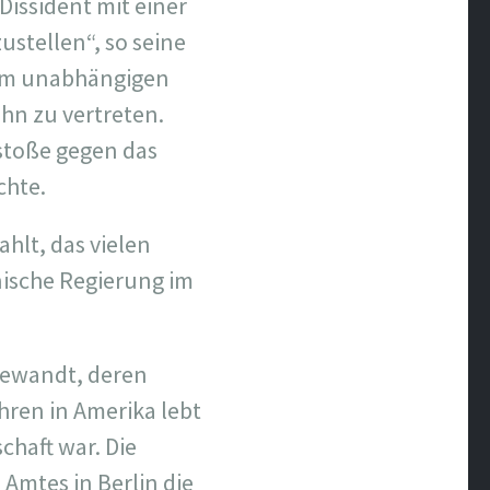
 Dissident mit einer
ustellen“, so seine
inem unabhängigen
ihn zu vertreten.
stoße gegen das
chte.
hlt, das vielen
ische Regierung im
 gewandt, deren
ahren in Amerika lebt
haft war. Die
Amtes in Berlin die