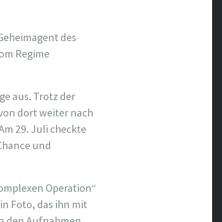
n Geheimagent des
 vom Regime
e aus. Trotz der
von dort weiter nach
 Am 29. Juli checkte
 Chance und
„komplexen Operation“
n Foto, das ihn mit
 in den Aufnahmen