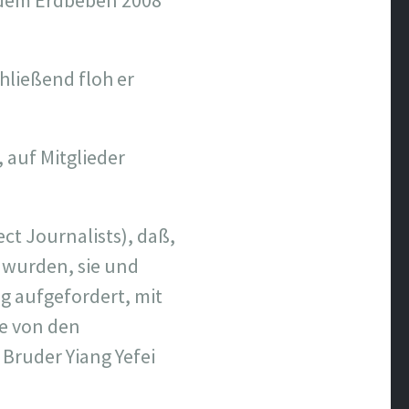
 dem Erdbeben 2008
hließend floh er
 auf Mitglieder
ct Journalists), daß,
r wurden, sie und
g aufgefordert, mit
de von den
Bruder Yiang Yefei