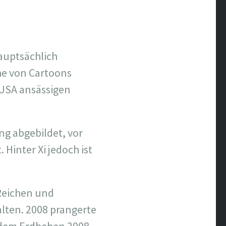
hauptsächlich
ihe von Cartoons
n USA ansässigen
ng abgebildet, vor
Hinter Xi jedoch ist
 Reichen und
lten. 2008 prangerte