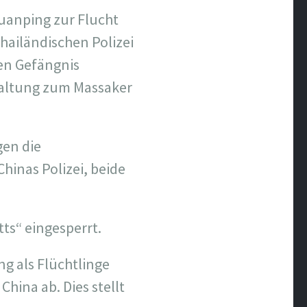
uanping zur Flucht
hailändischen Polizei
hen Gefängnis
taltung zum Massaker
en die
inas Polizei, beide
ts“ eingesperrt.
g als Flüchtlinge
hina ab. Dies stellt