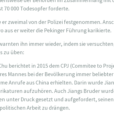
gehensweise der Behörden im Zusammenhang mit
st 70 000 Todesopfer forderte.
 er zweimal von der Polizei festgenommen. Ansc
 aus er weiter die Pekinger Führung karikierte.
arnten ihn immer wieder, indem sie versuchten,
ss zu üben:
Chu berichtet in 2015 dem CPJ (Commitee to Proje
ihres Mannes bei der Bevölkerung immer beliebte
e Anrufe aus China erhielten. Darin wurde Jian
arikaturen aufzuhören. Auch Jiangs Bruder wur
n unter Druck gesetzt und aufgefordert, seinen 
olitischen Arbeit zu drängen.