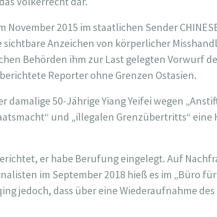
das Völkerrecht dar.
n im November 2015 im staatlichen Sender CHINE
e sichtbare Anzeichen von körperlicher Misshan
chen Behörden ihm zur Last gelegten Vorwurf d
berichtete Reporter ohne Grenzen Ostasien.
der damalige 50-Jährige Yiang Yeifei wegen „Ansti
atsmacht“ und „illegalen Grenzübertritts“ eine 
erichtet, er habe Berufung eingelegt. Auf Nachf
alisten im September 2018 hieß es im „Büro für 
qing jedoch, dass über eine Wiederaufnahme des 