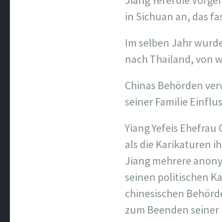
Jiang Yefei die Vor
in Sichuan an, das fa
Im selben Jahr wurde
nach Thailand, von wo
Chinas Behörden verw
seiner Familie Einflu
Yiang Yefeis Ehefrau 
als die Karikaturen 
Jiang mehrere anonym
seinen politischen K
chinesischen Behörde
zum Beenden seiner p