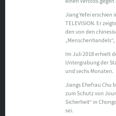
einen Verstoß gegen 
Jiang Yefei erschie
TELEVISION. Er zeigt
den von den chinesis
„Menschenhandels“, 
Im Juli 2018 erhielt 
Untergrabung der Sta
und sechs Monaten.
Jiangs Ehefrau Chu b
zum Schutz von Journ
Sicherheit“ in Chong
sei.