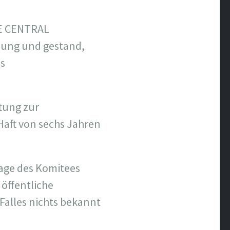
SE CENTRAL
dlung und gestand,
es
ftung zur
Haft von sechs Jahren
rage des Komitees
öffentliche
Falles nichts bekannt