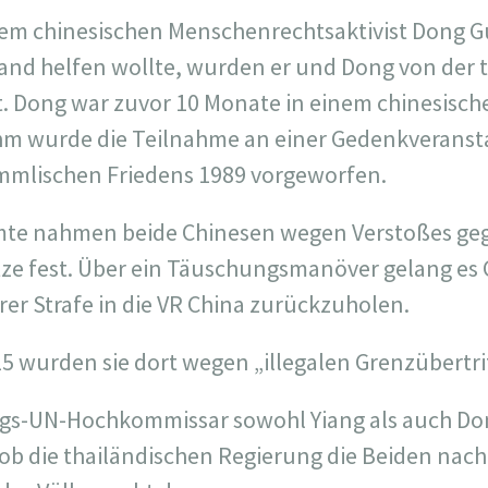
 dem chinesischen Menschenrechtsaktivist Dong G
and helfen wollte, wurden er und Dong von der t
rt. Dong war zuvor 10 Monate in einem chinesisc
 Ihm wurde die Teilnahme an einer Gedenkverans
immlischen Friedens 1989 vorgeworfen.
te nahmen beide Chinesen wegen Verstoßes geg
 fest. Über ein Täuschungsmanöver gelang es Ch
er Strafe in die VR China zurückzuholen.
 wurden sie dort wegen „illegalen Grenzübertrit
ngs-UN-Hochkommissar sowohl Yiang als auch Don
b die thailändischen Regierung die Beiden nach C