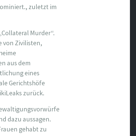
miniert., zuletzt im
„Collateral Murder“.
von Zivilisten,
eheime
nen aus dem
tlichung eines
le Gerichtshöfe
kiLeaks zurück.
gewaltigungsvorwürfe
und dazu aussagen.
Frauen gehabt zu