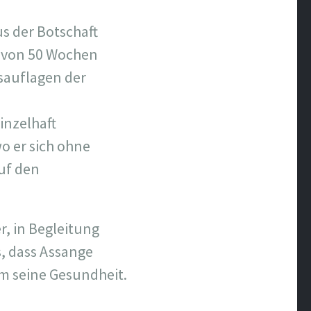
us der Botschaft
e von 50 Wochen
nsauflagen der
inzelhaft
o er sich ohne
uf den
r, in Begleitung
s, dass Assange
um seine Gesundheit.