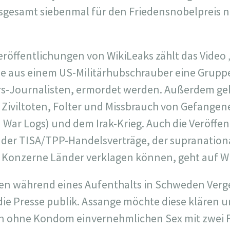
gesamt siebenmal für den Friedensnobelpreis no
eröffentlichungen von WikiLeaks zählt das Video 
ie aus einem US-Militärhubschrauber eine Gruppe 
rs-Journalisten, ermordet werden. Außerdem g
 Ziviltoten, Folter und Missbrauch von Gefange
 War Logs) und dem Irak-Krieg. Auch die Veröffen
der TISA/TPP-Handelsverträge, der supranationa
 Konzerne Länder verklagen können, geht auf Wi
en während eines Aufenthalts in Schweden Ver
ie Presse publik. Assange möchte diese klären 
n ohne Kondom einvernehmlichen Sex mit zwei 