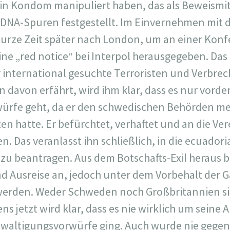
 ein Kondom manipuliert haben, das als Beweismit
 DNA-Spuren festgestellt. Im Einvernehmen mit 
 kurze Zeit später nach London, um an einer Kon
ne „red notice“ bei Interpol herausgegeben. Das i
r international gesuchte Terroristen und Verbrec
n davon erfährt, wird ihm klar, dass es nur vord
ürfe geht, da er den schwedischen Behörden me
n hatte. Er befürchtet, verhaftet und an die Ver
n. Das veranlasst ihn schließlich, in die ecuador
l zu beantragen. Aus dem Botschafts-Exil heraus 
d Ausreise an, jedoch unter dem Vorbehalt der Ga
werden. Weder Schweden noch Großbritannien si
s jetzt wird klar, dass es nie wirklich um seine 
ewaltigungsvorwürfe ging. Auch wurde nie gegen