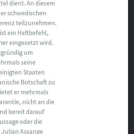
tel dient. An diesem
der schwedischen
ferenz teilzunehmen.
st ein Haftbefehl,
her eingesetzt wird.
ergründig um
hrmals seine
einigten Staaten
ianische Botschaft zu
bietet er mehrmals
rantie, nicht an die
nd bereit darauf
Aussage oder die
 Julian Assange