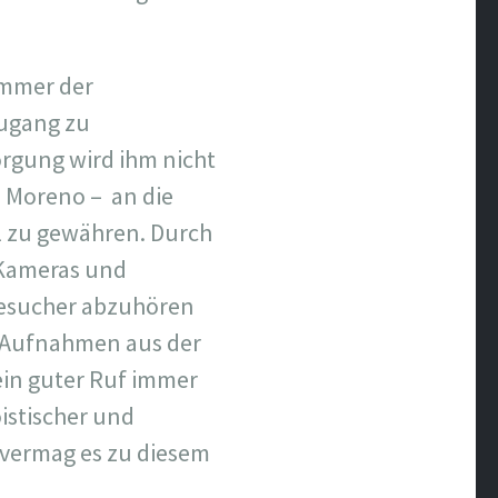
immer der
Zugang zu
orgung wird ihm nicht
n Moreno –
an die
yl zu gewähren. Durch
 Kameras und
Besucher abzuhören
 Aufnahmen aus der
sein guter Ruf immer
oistischer und
 vermag es zu diesem