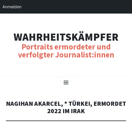
Anmelden
WAHRHEITSKÄMPFER
Portraits ermordeter und
verfolgter Journalist:innen
SKIP
Menu
TO
CONTENT
NAGIHAN AKARCEL, * TÜRKEI, ERMORDET
2022 IM IRAK