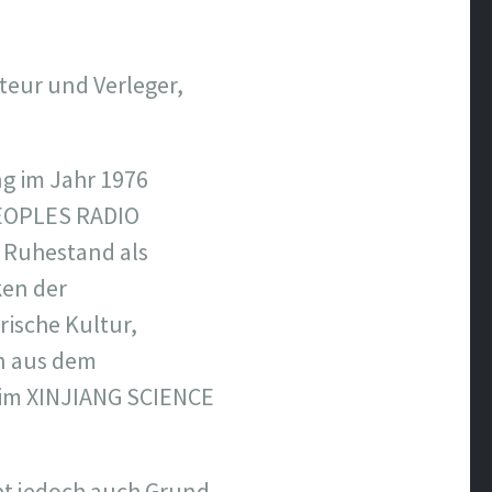
teur und Verleger,
ng im Jahr 1976
 PEOPLES RADIO
 Ruhestand als
ken der
rische Kultur,
en aus dem
beim XINJIANG SCIENCE
ibt jedoch auch Grund