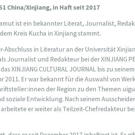
51 China/Xinjiang, in Haft seit 2017
mut ist ein bekannter Literat, Journalist, Redak
 dem Kreis Kucha in Xinjiang stammt.
Abschluss in Literatur an der Universität Xinjia
4 als Journalist und Redakteur bei der XINJIANG
 das XINJIANG CULTURAL JOURNAL bis zu seinem
r 2011. Er war bekannt für die Auswahl von Wer
hriftsteller:innen der Region zu den Themen uigu
und soziale Entwicklung. Nach seinem Ausscheid
arbeitete er weiter als Teilzeit-Chefredakteur 
, dass er seit Dezember 2017 inhaftiert ist. Es g