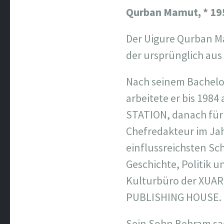
Qurban Mamut,
* 19
Der Uigure Qurban Ma
der ursprünglich aus
Nach seinem Bachelor-
arbeitete er bis 198
STATION, danach für
Chefredakteur im Jah
einflussreichsten Sc
Geschichte, Politik 
Kulturbüro der XUAR 
PUBLISHING HOUSE.
Sein Sohn Behram sagt