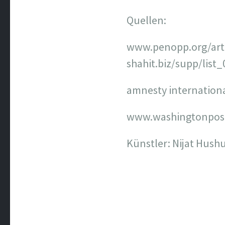
Quellen:
www.penopp.org/art
shahit.biz/supp/list_
amnesty internationa
www.washingtonpost.
Künstler: Nijat Hush