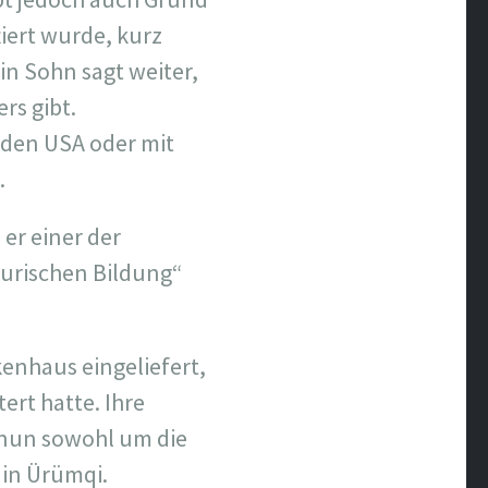
tiert wurde, kurz
in Sohn sagt weiter,
rs gibt.
 den USA oder mit
.
er einer der
gurischen Bildung“
enhaus eingeliefert,
ert hatte. Ihre
h nun sowohl um die
 in Ürümqi.