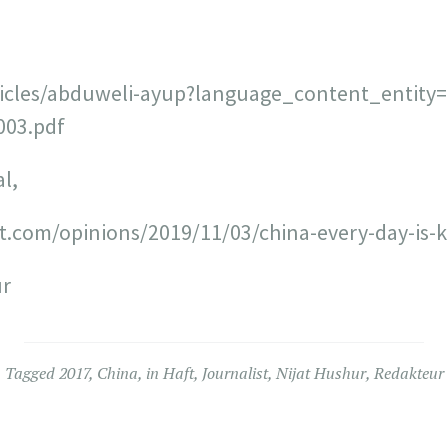
icles/abduweli-ayup?language_content_entity=
003.pdf
l,
com/opinions/2019/11/03/china-every-day-is-kr
ur
Tagged
2017
,
China
,
in Haft
,
Journalist
,
Nijat Hushur
,
Redakteur