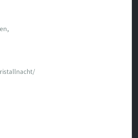
en,
istallnacht/