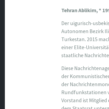
Tehran Ablikim,
* 19
Der uigurisch-usbeki
Autonomen Bezirk Ili
Turkestan. 2015 mach
einer Elite-Universitä
staatliche Nachrich
Diese Nachrichtenage
der Kommunistischen 
der Nachrichtenmono
Rundfunkstationen vo
Vorstand ist Mitglied
dem Staatsrat unter