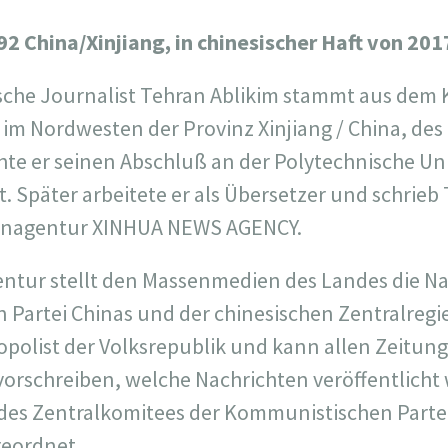
92 China/Xinjiang, in chinesischer Haft von 201
sche Journalist Tehran Ablikim stammt aus dem
 im Nordwesten der Provinz Xinjiang / China, des
te er seinen Abschluß an der Polytechnische Uni
t. Später arbeitete er als Übersetzer und schrieb 
tenagentur XINHUA NEWS AGENCY.
ntur stellt den Massenmedien des Landes die Na
Partei Chinas und der chinesischen Zentralregier
polist der Volksrepublik und kann allen Zeitun
rschreiben, welche Nachrichten veröffentlicht 
 des Zentralkomitees der Kommunistischen Partei C
geordnet.