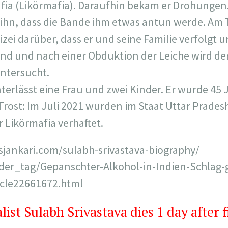
fia (Likörmafia). Daraufhin bekam er Drohungen.
ihn, dass die Bande ihm etwas antun werde.
Am 
lizei darüber, dass er und seine Familie verfolgt
nd und nach einer Obduktion der Leiche wird der
untersucht.
terlässt eine Frau und zwei Kinder. Er wurde 45 J
r Trost: Im Juli 2021 wurden im Staat Uttar Prades
 Likörmafia verhaftet.
sjankari.com/sulabh-srivastava-biography/
/der_tag/Gepanschter-Alkohol-in-Indien-Schlag-
cle22661672.html
list Sulabh Srivastava dies 1 day after 