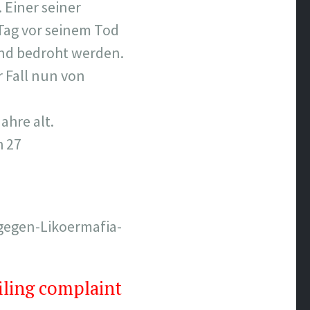
 Einer seiner
Tag vor seinem Tod
 und bedroht werden.
 Fall nun von
ahre alt.
h 27
gegen-Likoermafia-
filing complaint