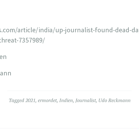
s.com/article/india/up-journalist-found-dead-day
threat-7357989/
zen
mann
Tagged
2021
,
ermordet
,
Indien
,
Journalist
,
Udo Reckmann