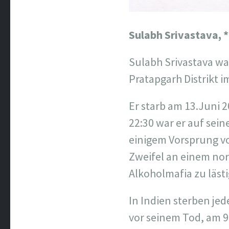
Sulabh Srivastava,
*
Sulabh Srivastava w
Pratapgarh Distrikt i
Er starb am 13.Juni 
22:30 war er auf se
einigem Vorsprung vo
Zweifel an einem nor
Alkoholmafia zu lästi
In Indien sterben je
vor seinem Tod, am 9.