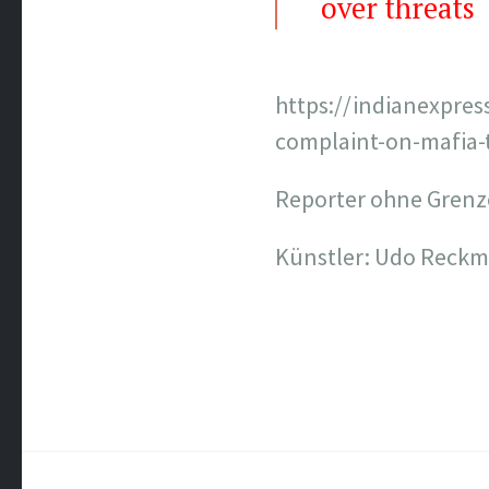
over threats
https://indianexpres
complaint-on-mafia-
Reporter ohne Gren
Künstler: Udo Reck