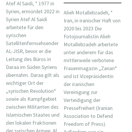
Atef Al Saidi, * 1977 in
Syrien, ermordet 2022 in
Alieh Motallebzadeh, *
Syrien Atef Al Saidi
Iran, in iranischer Haft von
arbeitete für den
2020 bis 2023 Die
syrischen
Fotojournalistin Alieh
Satellitenfernsehsender
Motallebzadeh arbeitete
AL-JISR, bevor er die
unter anderem für das
Leitung des Büros in
mittlerweile verbotene
Daraa im Süden Syriens
Frauenmagazin „Zanan“
übernahm. Daraa gilt als
und ist Vizepräsidentin
wichtiger Ort der
der iranischen
„syrischen Revolution“
Vereinigung zur
sowie als Kampfgebiet
Verteidigung der
zwischen Militanten des
Pressefreiheit (Iranian
Islamischen Staates und
Association to Defend
den lokalen Fraktionen
Freedom of Press).
der syrischen Armee. Al…
Außerdem war sie