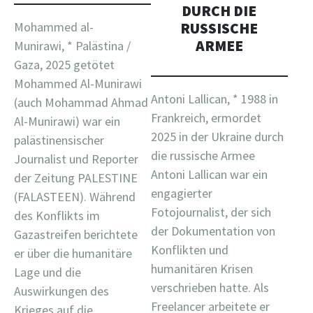
DURCH DIE
Mohammed al-
RUSSISCHE
ARMEE
Munirawi, * Palästina /
Gaza, 2025 getötet
Mohammed Al-Munirawi
Antoni Lallican, * 1988 in
(auch Mohammad Ahmad
Frankreich, ermordet
Al-Munirawi) war ein
2025 in der Ukraine durch
palästinensischer
die russische Armee
Journalist und Reporter
Antoni Lallican war ein
der Zeitung PALESTINE
engagierter
(FALASTEEN). Während
Fotojournalist, der sich
des Konflikts im
der Dokumentation von
Gazastreifen berichtete
Konflikten und
er über die humanitäre
humanitären Krisen
Lage und die
verschrieben hatte. Als
Auswirkungen des
Freelancer arbeitete er
Krieges auf die