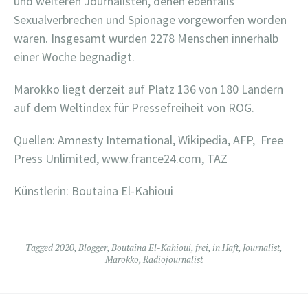
und weiteren Journalisten, denen ebenfalls
Sexualverbrechen und Spionage vorgeworfen worden
waren. Insgesamt wurden 2278 Menschen innerhalb
einer Woche begnadigt.
Marokko liegt derzeit auf Platz 136 von 180 Ländern
auf dem Weltindex für Pressefreiheit von ROG.
Quellen: Amnesty International,
Wikipedia, AFP,
Free
Press Unlimited, www.france24.com, TAZ
Künstlerin: Boutaina El-Kahioui
Tagged
2020
,
Blogger
,
Boutaina El-Kahioui
,
frei
,
in Haft
,
Journalist
,
Marokko
,
Radiojournalist