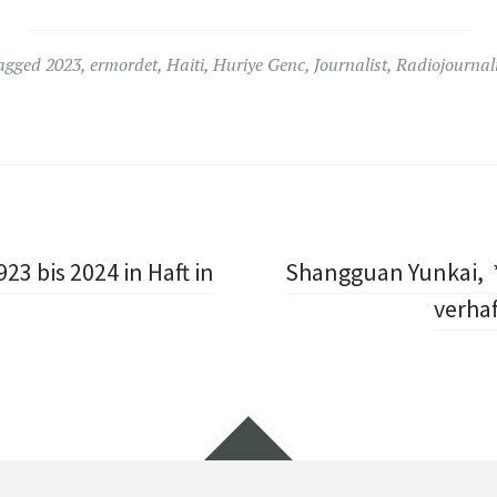
agged
2023
,
ermordet
,
Haiti
,
Huriye Genc
,
Journalist
,
Radiojournali
3 bis 2024 in Haft in
Shangguan Yunkai, *
verhaf
Widgets