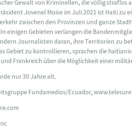
cher Gewalt von Kriminellen, die völlig straflos 
äsident Jovenel Moise im Juli 2021 ist Haiti zu
rkehr zwischen den Provinzen und ganze Stadtvi
. In einigen Gebieten verlangen die Bandenmitgl
ndern Journalisten daran, ihre Territorien zu be
as Gebiet zu kontrollieren, sprachen die haitian
und Frankreich über die Möglichkeit einer militä
de nur 30 Jahre alt.
heitsgruppe Fundamedios/Ecuador,
www.telesuren
ire.com
enc