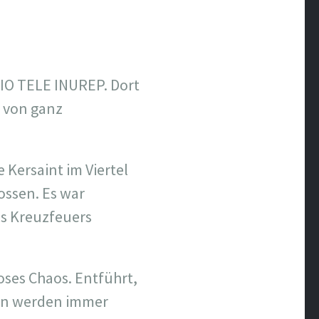
IO TELE INUREP. Dort
e von ganz
 Kersaint im Viertel
ossen. Es war
es Kreuzfeuers
oses Chaos. Entführt,
nen werden immer