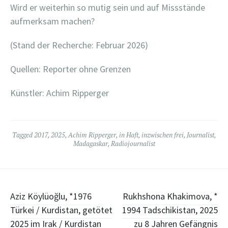
Wird er weiterhin so mutig sein und auf Missstände
aufmerksam machen?
(Stand der Recherche: Februar 2026)
Quellen: Reporter ohne Grenzen
Künstler: Achim Ripperger
Tagged
2017
,
2025
,
Achim Ripperger
,
in Haft
,
inzwischen frei
,
Journalist
,
Madagaskar
,
Radiojournalist
Post
Aziz Köylüoğlu, *1976
Rukhshona Khakimova, *
Türkei / Kurdistan, getötet
1994 Tadschikistan, 2025
navigation
2025 im Irak / Kurdistan
zu 8 Jahren Gefängnis