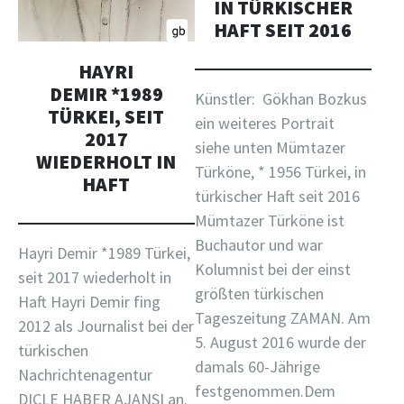
IN TÜRKISCHER
HAFT SEIT 2016
HAYRI
DEMIR *1989
Künstler: Gökhan Bozkus
TÜRKEI, SEIT
ein weiteres Portrait
2017
siehe unten Mümtazer
WIEDERHOLT IN
Türköne, * 1956 Türkei, in
HAFT
türkischer Haft seit 2016
Mümtazer Türköne ist
Buchautor und war
Hayri Demir *1989 Türkei,
Kolumnist bei der einst
seit 2017 wiederholt in
größten türkischen
Haft Hayri Demir fing
Tageszeitung ZAMAN. Am
2012 als Journalist bei der
5. August 2016 wurde der
türkischen
damals 60-Jährige
Nachrichtenagentur
festgenommen.Dem
DICLE HABER AJANSI an.