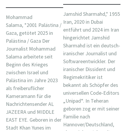
Jamshid Sharmahd,* 1955
Mohammad
Iran, 2020 in Dubai
Salama, *2001 Palästina /
entführt und 2024 im Iran
Gaza, getötet 2025 in
hingerichtet Jamshid
Palästina / Gaza Der
Sharmahd ist ein deutsch-
Journalist Mohammad
iranischer Journalist und
Salama arbeitete seit
Softwareentwickler. Der
Beginn des Krieges
iranischer Dissident und
zwischen Israel und
Regimekritiker ist
Palästina im Jahre 2023
bekannt als Schöpfer des
als freiberuflicher
universellen Code-Editors
Kameramann für die
„Unipad“. In Teheran
Nachrichtensender AL
geboren zog er mit seiner
JAZEERA und MIDDLE
Familie nach
EAST EYE. Geboren in der
Hannover/Deutschland,
Stadt Khan Yunes im