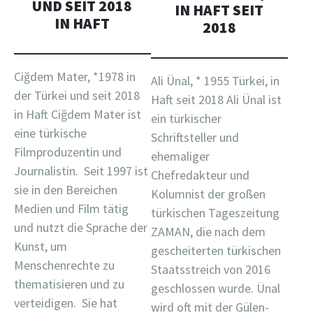
UND SEIT 2018
IN HAFT SEIT
IN HAFT
2018
Ciğdem Mater, *1978 in
Ali Ünal, * 1955 Türkei, in
der Türkei und seit 2018
Haft seit 2018 Ali Ünal ist
in Haft Ciğdem Mater ist
ein türkischer
eine türkische
Schriftsteller und
Filmproduzentin und
ehemaliger
Journalistin. Seit 1997 ist
Chefredakteur und
sie in den Bereichen
Kolumnist der großen
Medien und Film tätig
türkischen Tageszeitung
und nutzt die Sprache der
ZAMAN, die nach dem
Kunst, um
gescheiterten türkischen
Menschenrechte zu
Staatsstreich von 2016
thematisieren und zu
geschlossen wurde. Ünal
verteidigen. Sie hat
wird oft mit der Gülen-