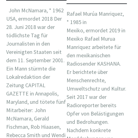
John McNamara, * 1962
Rafael Murúa Manriquez,
USA, ermordet 2018 Der
* 1985 in
28. Juni 2018 war der
Mexiko, ermordet 2019 in
tödlichste Tag für
Mexiko Rafael Murua
Journalisten in den
Manriquez arbeitete für
Vereinigten Staaten seit
den mexikanischen
dem 11. September 2001.
Radiosender KASHANA.
Ein Mann stürmte die
Er berichtete über
Lokalredaktion der
Menschenrechte,
Zeitung CAPITAL
Umweltschutz und Kultur.
GAZETTE in Annapolis,
Seit 2017 war der
Maryland, und tötete fünf
Radioreporter bereits
Mitarbeiter: John
Opfer von Belästigungen
McNamara, Gerald
und Bedrohungen.
Fischman, Rob Hiaasen,
Nachdem konkrete
Rebecca Smith und Wendi