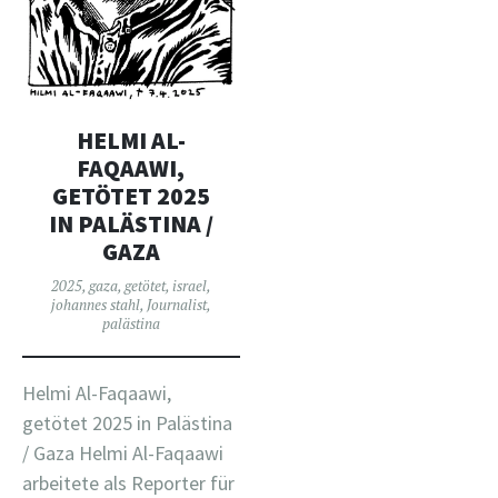
HELMI AL-
FAQAAWI,
GETÖTET 2025
IN PALÄSTINA /
GAZA
2025
,
gaza
,
getötet
,
israel
,
johannes stahl
,
Journalist
,
palästina
Helmi Al-Faqaawi,
getötet 2025 in Palästina
/ Gaza Helmi Al-Faqaawi
arbeitete als Reporter für