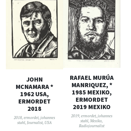
RAFAEL MURÚA
JOHN
MANRIQUEZ, *
MCNAMARA *
1985 MEXIKO,
1962 USA,
ERMORDET
ERMORDET
2019 MEXIKO
2018
2019
,
ermordet
,
johannes
2018
,
ermordet
,
johannes
stahl
,
Mexiko
,
stahl
,
Journalist
,
USA
Radiojournalist