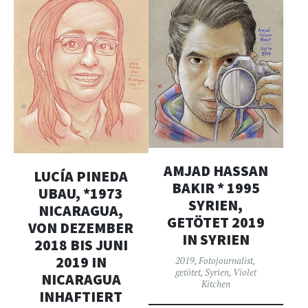
AMJAD HASSAN
LUCÍA PINEDA
BAKIR * 1995
UBAU, *1973
SYRIEN,
NICARAGUA,
GETÖTET 2019
VON DEZEMBER
IN SYRIEN
2018 BIS JUNI
2019 IN
2019
,
Fotojournalist
,
getötet
,
Syrien
,
Violet
NICARAGUA
Kitchen
INHAFTIERT