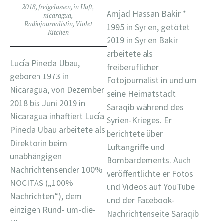
2018
,
freigelassen
,
in Haft
,
Amjad Hassan Bakir *
nicaragua
,
Radiojournalistin
,
Violet
1995 in Syrien, getötet
Kitchen
2019 in Syrien Bakir
arbeitete als
Lucía Pineda Ubau,
freiberuflicher
geboren 1973 in
Fotojournalist in und um
Nicaragua, von Dezember
seine Heimatstadt
2018 bis Juni 2019 in
Saraqib während des
Nicaragua inhaftiert Lucía
Syrien-Krieges. Er
Pineda Ubau arbeitete als
berichtete über
Direktorin beim
Luftangriffe und
unabhängigen
Bombardements. Auch
Nachrichtensender 100%
veröffentlichte er Fotos
NOCITAS („100%
und Videos auf YouTube
Nachrichten“), dem
und der Facebook-
einzigen Rund- um-die-
Nachrichtenseite Saraqib