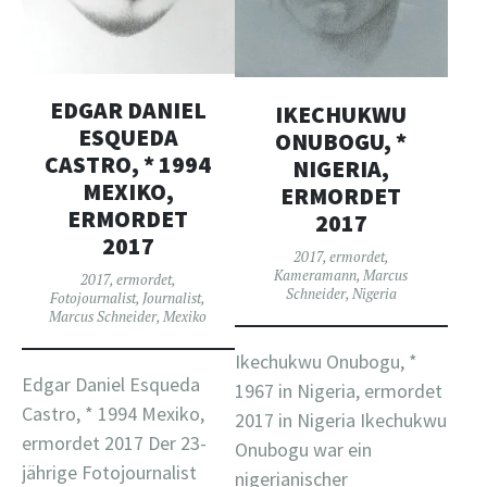
EDGAR DANIEL
IKECHUKWU
ESQUEDA
ONUBOGU, *
CASTRO, * 1994
NIGERIA,
MEXIKO,
ERMORDET
ERMORDET
2017
2017
2017
,
ermordet
,
Kameramann
,
Marcus
2017
,
ermordet
,
Schneider
,
Nigeria
Fotojournalist
,
Journalist
,
Marcus Schneider
,
Mexiko
Ikechukwu Onubogu, *
Edgar Daniel Esqueda
1967 in Nigeria, ermordet
Castro, * 1994 Mexiko,
2017 in Nigeria Ikechukwu
ermordet 2017 Der 23-
Onubogu war ein
jährige Fotojournalist
nigerianischer