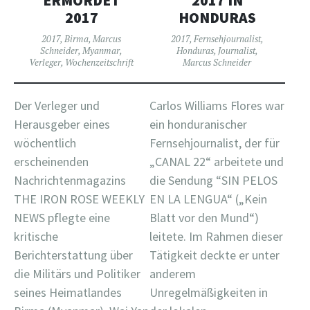
ERMORDET
2017 IN
2017
HONDURAS
2017
,
Birma
,
Marcus
2017
,
Fernsehjournalist
,
Schneider
,
Myanmar
,
Honduras
,
Journalist
,
Verleger
,
Wochenzeitschrift
Marcus Schneider
Der Verleger und
Carlos Williams Flores war
Herausgeber eines
ein honduranischer
wöchentlich
Fernsehjournalist, der für
erscheinenden
„CANAL 22“ arbeitete und
Nachrichtenmagazins
die Sendung “SIN PELOS
THE IRON ROSE WEEKLY
EN LA LENGUA“ („Kein
NEWS pflegte eine
Blatt vor den Mund“)
kritische
leitete. Im Rahmen dieser
Berichterstattung über
Tätigkeit deckte er unter
die Militärs und Politiker
anderem
seines Heimatlandes
Unregelmäßigkeiten in