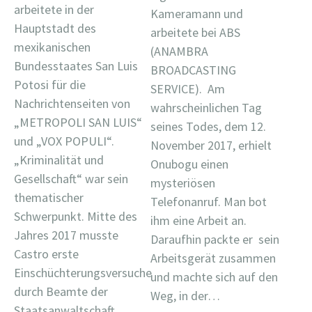
arbeitete in der
Kameramann und
Hauptstadt des
arbeitete bei ABS
mexikanischen
(ANAMBRA
Bundesstaates San Luis
BROADCASTING
Potosi für die
SERVICE). Am
Nachrichtenseiten von
wahrscheinlichen Tag
„METROPOLI SAN LUIS“
seines Todes, dem 12.
und „VOX POPULI“.
November 2017, erhielt
„Kriminalität und
Onubogu einen
Gesellschaft“ war sein
mysteriösen
thematischer
Telefonanruf. Man bot
Schwerpunkt. Mitte des
ihm eine Arbeit an.
Jahres 2017 musste
Daraufhin packte er sein
Castro erste
Arbeitsgerät zusammen
Einschüchterungsversuche
und machte sich auf den
durch Beamte der
Weg, in der…
Staatsanwaltschaft