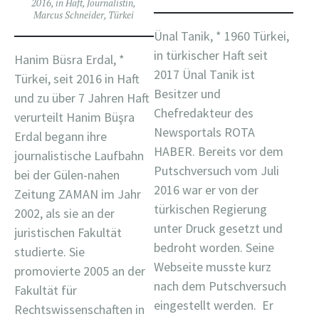
2016
,
in Haft
,
Journalistin
,
Marcus Schneider
,
Türkei
Ünal Tanik, * 1960 Türkei,
in türkischer Haft seit
Hanim Büsra Erdal, *
2017 Ünal Tanik ist
Türkei, seit 2016 in Haft
Besitzer und
und zu über 7 Jahren Haft
Chefredakteur des
verurteilt Hanim Büşra
Newsportals ROTA
Erdal begann ihre
HABER. Bereits vor dem
journalistische Laufbahn
Putschversuch vom Juli
bei der Gülen-nahen
2016 war er von der
Zeitung ZAMAN im Jahr
türkischen Regierung
2002, als sie an der
unter Druck gesetzt und
juristischen Fakultät
bedroht worden. Seine
studierte. Sie
Webseite musste kurz
promovierte 2005 an der
nach dem Putschversuch
Fakultät für
eingestellt werden. Er
Rechtswissenschaften in