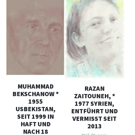
MUHAMMAD
RAZAN
BEKSCHANOW *
ZAITOUNEH, *
1955
1977 SYRIEN,
USBEKISTAN,
ENTFÜHRT UND
SEIT 1999 IN
VERMISST SEIT
HAFT UND
2013
NACH 18