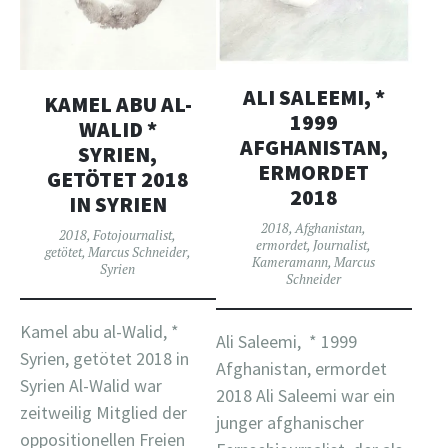
ALI SALEEMI, *
KAMEL ABU AL-
1999
WALID *
AFGHANISTAN,
SYRIEN,
ERMORDET
GETÖTET 2018
2018
IN SYRIEN
2018
,
Afghanistan
,
2018
,
Fotojournalist
,
ermordet
,
Journalist
,
getötet
,
Marcus Schneider
,
Kameramann
,
Marcus
Syrien
Schneider
Kamel abu al-Walid, *
Ali Saleemi, * 1999
Syrien, getötet 2018 in
Afghanistan, ermordet
Syrien Al-Walid war
2018 Ali Saleemi war ein
zeitweilig Mitglied der
junger afghanischer
oppositionellen Freien