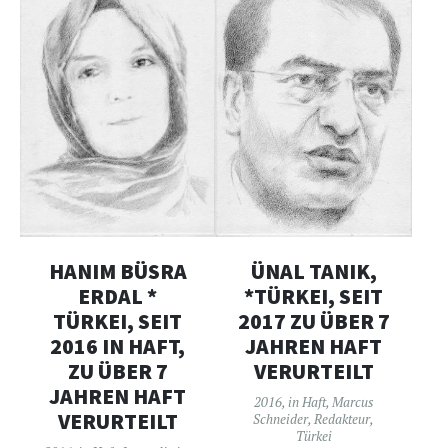
ÜNAL TANIK,
HANIM BÜSRA
*TÜRKEI, SEIT
ERDAL *
2017 ZU ÜBER 7
TÜRKEI, SEIT
JAHREN HAFT
2016 IN HAFT,
VERURTEILT
ZU ÜBER 7
JAHREN HAFT
2016
,
in Haft
,
Marcus
VERURTEILT
Schneider
,
Redakteur
,
Türkei