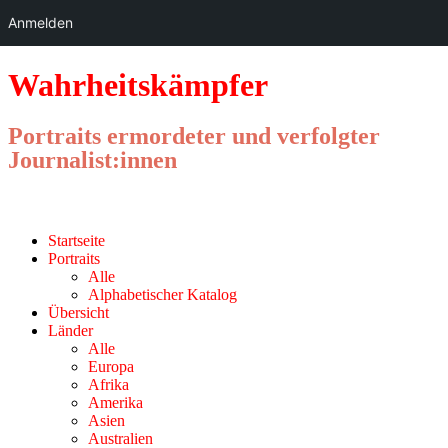
Anmelden
Wahrheitskämpfer
Portraits ermordeter und verfolgter
Journalist:innen
Menu
Skip
Startseite
to
Portraits
content
Alle
Alphabetischer Katalog
Übersicht
Länder
Alle
Europa
Afrika
Amerika
Asien
Australien