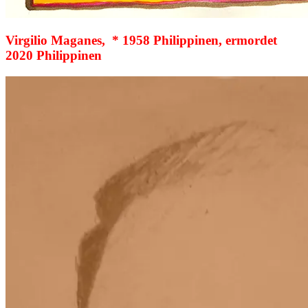
Virgilio Maganes, * 1958 Philippinen, ermordet
2020 Philippinen