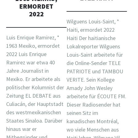
ERMORDET
2022
Wilguens Louis-Saint, *
Haiti, ermordet 2022
Luis Enrique Ramirez, *
Haiti Der haitianische
1963 Mexiko, ermordet
Lokalreporter Wilguens
2022 Luis Enrique
Louis-Saint arbeitete für
Ramirez war etwa 40
die Online-Sender TELE
Jahre Journalist in
PATRIOTE und TAMBOU
Mexiko. Er arbeitete als
VERITE. Sein Kollege
politischer Kolumnist der
Amady John Wesley
Zeitung EL DEBATE aus
arbeitete für ÉCOUTE FM.
Culiacán, der Hauptstadt
Dieser Radiosender hat
des westmexikanischen
seinen Sitz im
Staates Sinaloa. Darüber
kanadischen Montréal,
hinaus war er
wo viele Menschen aus
Mitbegründer und
Haiti leben. Wilmane Vil