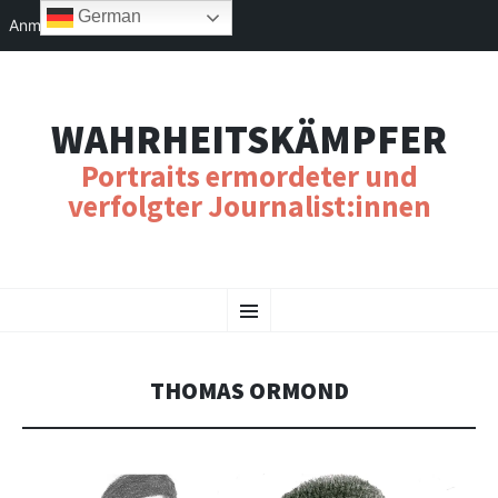
German
Anmelden
WAHRHEITSKÄMPFER
Portraits ermordeter und
verfolgter Journalist:innen
SKIP
Menu
TO
CONTENT
THOMAS ORMOND