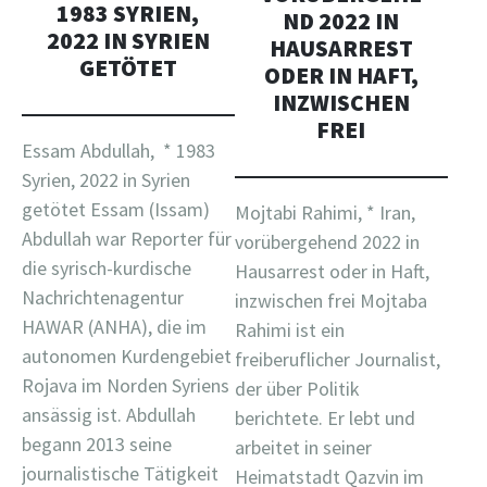
1983 SYRIEN,
ND 2022 IN
2022 IN SYRIEN
HAUSARREST
GETÖTET
ODER IN HAFT,
INZWISCHEN
FREI
Essam Abdullah, * 1983
Syrien, 2022 in Syrien
getötet Essam (Issam)
Mojtabi Rahimi, * Iran,
Abdullah war Reporter für
vorübergehend 2022 in
die syrisch-kurdische
Hausarrest oder in Haft,
Nachrichtenagentur
inzwischen frei Mojtaba
HAWAR (ANHA), die im
Rahimi ist ein
autonomen Kurdengebiet
freiberuflicher Journalist,
Rojava im Norden Syriens
der über Politik
ansässig ist. Abdullah
berichtete. Er lebt und
begann 2013 seine
arbeitet in seiner
journalistische Tätigkeit
Heimatstadt Qazvin im