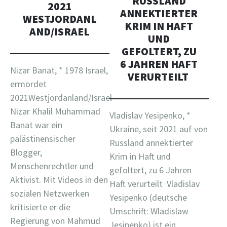
RUSSLAND
2021
ANNEKTIERTER
WESTJORDANL
KRIM IN HAFT
AND/ISRAEL
UND
GEFOLTERT, ZU
6 JAHREN HAFT
Nizar Banat, * 1978 Israel,
VERURTEILT
ermordet
2021Westjordanland/Israel
Nizar Khalil Muhammad
Vladislav Yesipenko, *
Banat war ein
Ukraine, seit 2021 auf von
palästinensischer
Russland annektierter
Blogger,
Krim in Haft und
Menschenrechtler und
gefoltert, zu 6 Jahren
Aktivist. Mit Videos in den
Haft verurteilt Vladislav
sozialen Netzwerken
Yesipenko (deutsche
kritisierte er die
Umschrift: Wladislaw
Regierung von Mahmud
Jesipenko) ist ein