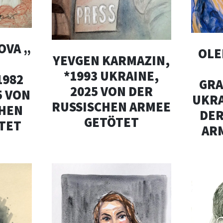
OVA „
OLE
YEVGEN KARMAZIN,
*1993 UKRAINE,
1982
GRA
2025 VON DER
5 VON
UKRA
RUSSISCHEN ARMEE
CHEN
DER
GETÖTET
TET
AR