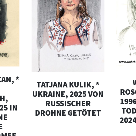
AN, *
TATJANA KULIK, *
ROS
UKRAINE, 2025 VON
H,
199
RUSSISCHER
25 IN
TOD
DROHNE GETÖTET
NE
202
E
RMEE