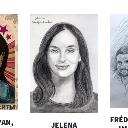
FRÉD
YAN,
JELENA