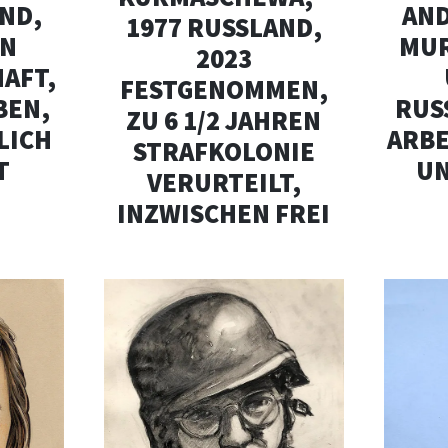
ND,
AN
1977 RUSSLAND,
IN
MUR
2023
AFT,
FESTGENOMMEN,
BEN,
RUS
ZU 6 1/2 JAHREN
LICH
ARBE
STRAFKOLONIE
T
U
VERURTEILT,
INZWISCHEN FREI