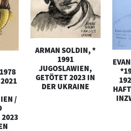
ARMAN SOLDIN, *
1991
EVAN
JUGOSLAWIEN,
*1
 1978
GETÖTET 2023 IN
192
 2021
DER UKRAINE
HAFT
INZ
IEN /
D
 2023
EN