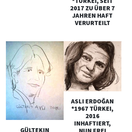
*TÜRKEI, SEIT
2017 ZU ÜBER 7
JAHREN HAFT
VERURTEILT
ASLI ERDOĞAN
*1967 TÜRKEI,
2016
INHAFTIERT,
GÜLTEKIN
NUN FREI