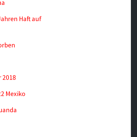
na
 Jahren Haft auf
torben
r 2018
22 Mexiko
Ruanda