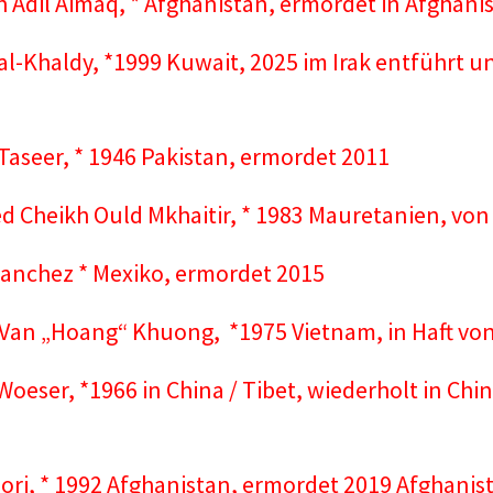
h Adil Aimaq, * Afghanistan, ermordet in Afghani
l-Khaldy, *1999 Kuwait, 2025 im Irak entführt u
aseer, * 1946 Pakistan, ermordet 2011
Cheikh Ould Mkhaitir, * 1983 Mauretanien, von 2
Sanchez * Mexiko, ermordet 2015
Van „Hoang“ Khuong, *1975 Vietnam, in Haft von
Woeser, *1966 in China / Tibet, wiederholt in Chin
ori, * 1992 Afghanistan, ermordet 2019 Afghanis